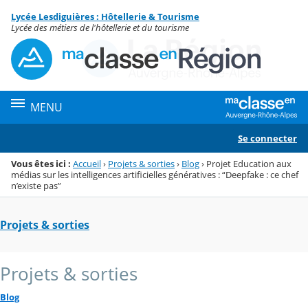
Panneau de gestion des cookies
Lycée Lesdiguières : Hôtellerie & Tourisme
Menu de la rubrique
Contenu
Lycée des métiers de l'hôtellerie et du tourisme
MENU
Se connecter
Vous êtes ici :
Accueil
›
Projets & sorties
›
Blog
›
Projet Education aux
médias sur les intelligences artificielles génératives : “Deepfake : ce chef
n’existe pas”
Projets & sorties
Projets & sorties
Blog