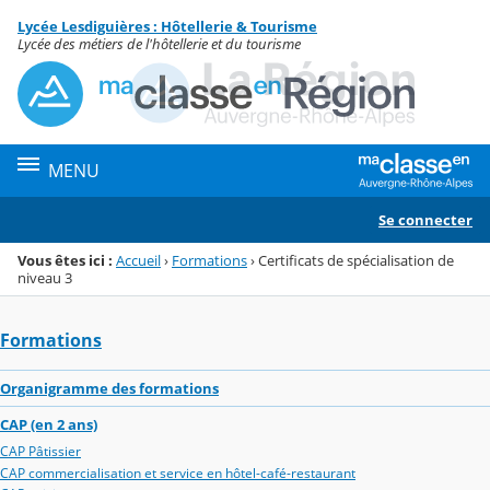
Panneau de gestion des cookies
Lycée Lesdiguières : Hôtellerie & Tourisme
Menu de la rubrique
Contenu
Lycée des métiers de l'hôtellerie et du tourisme
MENU
Se connecter
Vous êtes ici :
Accueil
›
Formations
›
Certificats de spécialisation de
niveau 3
Formations
Organigramme des formations
CAP (en 2 ans)
CAP Pâtissier
CAP commercialisation et service en hôtel-café-restaurant