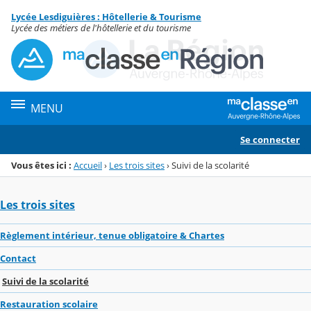
Panneau de gestion des cookies
Lycée Lesdiguières : Hôtellerie & Tourisme
Menu de la rubrique
Contenu
Lycée des métiers de l'hôtellerie et du tourisme
MENU
Se connecter
Vous êtes ici :
Accueil
›
Les trois sites
›
Suivi de la scolarité
Les trois sites
Règlement intérieur, tenue obligatoire & Chartes
Contact
Suivi de la scolarité
Restauration scolaire