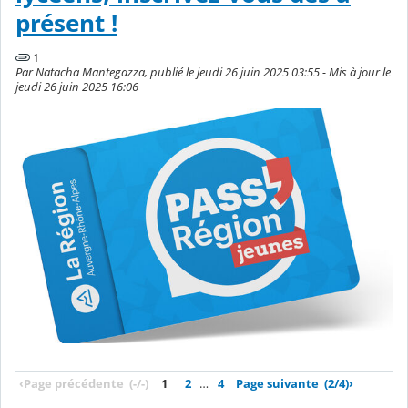
présent !
1
Par Natacha Mantegazza, publié le jeudi 26 juin 2025 03:55 - Mis à jour le
jeudi 26 juin 2025 16:06
‹
Page précédente
(-/-)
1
2
…
4
Page suivante
(2/4)
›