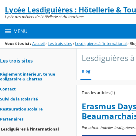
Panneau de gestion des cookies
Lycée Lesdiguières : Hôtellerie & To
Menu de la rubrique
Contenu
Lycée des métiers de l'hôtellerie et du tourisme
MENU
Vous êtes ici :
Accueil
›
Les trois sites
›
Lesdiguières à l'international
›
Blo
Lesdiguières à 
Les trois sites
Blog
Règlement intérieur, tenue
obligatoire & Chartes
Contact
Tous les articles (1)
Suivi de la scolarité
Erasmus Days 
Restauration scolaire
Beaumarchai
Partenaires
Par admin hotelier-lesdiguiere
Lesdiguières à l'international