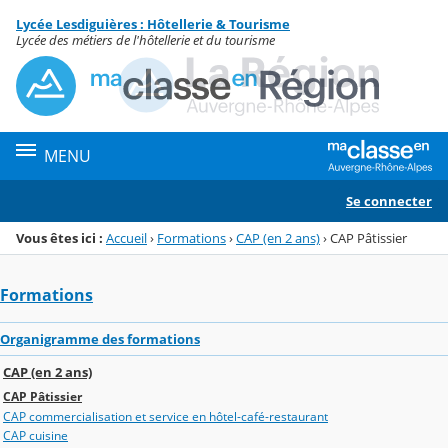
Panneau de gestion des cookies
Lycée Lesdiguières : Hôtellerie & Tourisme
Menu de la rubrique
Contenu
Lycée des métiers de l'hôtellerie et du tourisme
MENU
Se connecter
Vous êtes ici :
Accueil
›
Formations
›
CAP (en 2 ans)
›
CAP Pâtissier
Formations
Organigramme des formations
CAP (en 2 ans)
CAP Pâtissier
CAP commercialisation et service en hôtel-café-restaurant
CAP cuisine