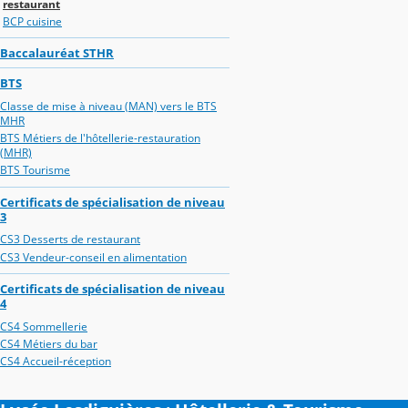
restaurant
BCP cuisine
Baccalauréat STHR
BTS
Classe de mise à niveau (MAN) vers le BTS
MHR
BTS Métiers de l'hôtellerie-restauration
(MHR)
BTS Tourisme
Certificats de spécialisation de niveau
3
CS3 Desserts de restaurant
CS3 Vendeur-conseil en alimentation
Certificats de spécialisation de niveau
4
CS4 Sommellerie
CS4 Métiers du bar
CS4 Accueil-réception