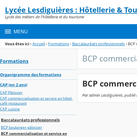
Panneau de gestion des cookies
Lycée Lesdiguières : Hôtellerie & To
Menu de la rubrique
Contenu
Lycée des métiers de l'hôtellerie et du tourisme
MENU
Vous êtes ici :
Accueil
›
Formations
›
Baccalauréats professionnels
›
BCP 
BCP commercial
Formations
Organigramme des formations
BCP commercia
CAP (en 2 ans)
CAP Pâtissier
Par admin Lesdiguieres, publié l
CAP commercialisation et service en hôtel-
café-restaurant
CAP cuisine
Baccalauréats professionnels
BCP boulanger-pâtissier
BCP commercialisation et service en