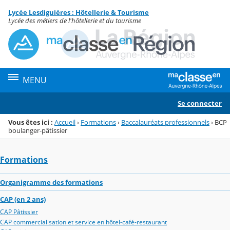
Panneau de gestion des cookies
Lycée Lesdiguières : Hôtellerie & Tourisme
Menu de la rubrique
Contenu
Lycée des métiers de l'hôtellerie et du tourisme
MENU
Se connecter
Vous êtes ici :
Accueil
›
Formations
›
Baccalauréats professionnels
›
BCP
boulanger-pâtissier
Formations
Organigramme des formations
CAP (en 2 ans)
CAP Pâtissier
CAP commercialisation et service en hôtel-café-restaurant