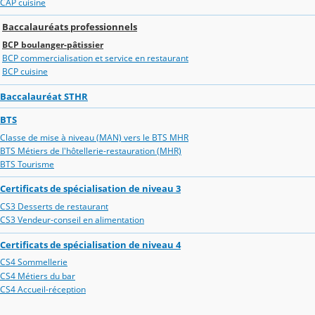
CAP cuisine
Baccalauréats professionnels
BCP boulanger-pâtissier
BCP commercialisation et service en restaurant
BCP cuisine
Baccalauréat STHR
BTS
Classe de mise à niveau (MAN) vers le BTS MHR
BTS Métiers de l'hôtellerie-restauration (MHR)
BTS Tourisme
Certificats de spécialisation de niveau 3
CS3 Desserts de restaurant
CS3 Vendeur-conseil en alimentation
Certificats de spécialisation de niveau 4
CS4 Sommellerie
CS4 Métiers du bar
CS4 Accueil-réception