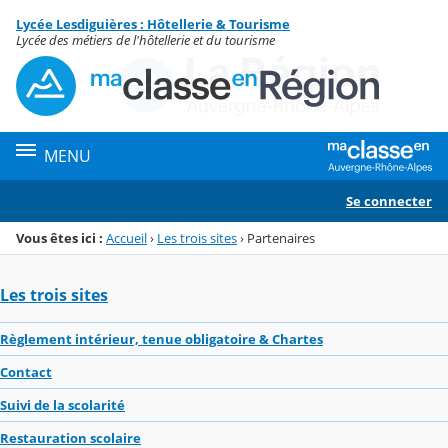
Panneau de gestion des cookies
Lycée Lesdiguières : Hôtellerie & Tourisme
Menu de la rubrique
Contenu
Lycée des métiers de l'hôtellerie et du tourisme
MENU
Se connecter
Vous êtes ici :
Accueil
›
Les trois sites
›
Partenaires
Les trois sites
Règlement intérieur, tenue obligatoire & Chartes
Contact
Suivi de la scolarité
Restauration scolaire